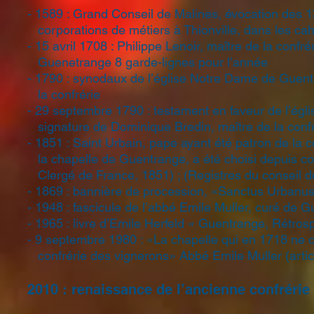
- 1589 : Grand Conseil de Malines, évocation des 1
corporations de métiers à Thionville, dans les cahi
- 15 avril 1708 : Philippe Lenoir, maître de la conf
Guenetrange 8 garde-lignes pour l’année
- 1790 : synodaux de l’église Notre Dame de Guent
la confrérie
- 29 septembre 1790 : testament en faveur de l’ég
signature de Dominique Bredin, maître de la confr
- 1851 : Saint Urbain, pape ayant été patron de la c
la chapelle de Guentrange, a été choisi depuis c
Clergé de France, 1851) ; (Registres du conseil d
- 1869 : bannière de procession, «Sanctus Urbanus»
- 1948 : fascicule de l’abbé Emile Muller, curé de 
- 1965 : livre d’Emile Herfeld « Guentrange, Rétrosp
- 9 septembre 1980 : «La chapelle qui en 1718 ne c
confrérie des vignerons» Abbé Emile Muller (artic
2010 : renaissance de l’ancienne confréri