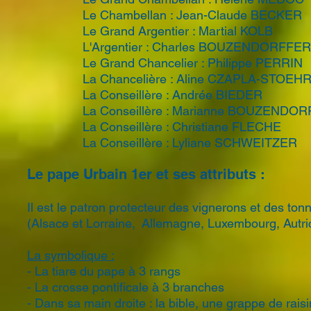
Le Chambellan : Jean-Claude BECKER
Le Grand Argentier : Martial KOLB
L'Argentier : Charles BOUZENDORFFER
Le Grand Chancelier : Philippe PERRIN
La Chancelière : Aline CZAPLA-STOEH
La Conseillère : Andrée BIEDER
La Conseillère : Marianne BOUZENDO
La Conseillère : Christiane FLECHE
La Conseillère : Lyliane SCHWEITZER
Le pape Urbain 1er et ses attributs :
Il est le patron protecteur des vignerons et des t
(Alsace et Lorraine, Allemagne, Luxembourg, Autric
La symbolique :
- La tiare du pape à 3 rangs
- La crosse pontificale à 3 branches
- Dans sa main droite : la bible, une grappe de raisi