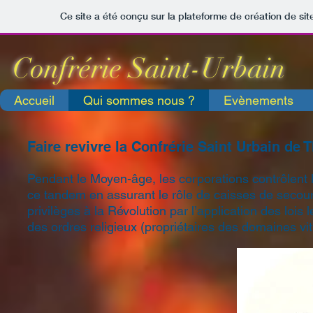
Ce site a été conçu sur la plateforme de création de sit
Confrérie Saint-Urba
Accueil
Qui sommes nous ?
Evènements
Faire revivre la Confrérie Saint Urbain de 
Pendant le Moyen-âge, les corporations contrôlent le
ce tandem en assurant le rôle de caisses de secours
privilèges à la Révolution par l’application des lois
des ordres religieux (propriétaires des domaines vit